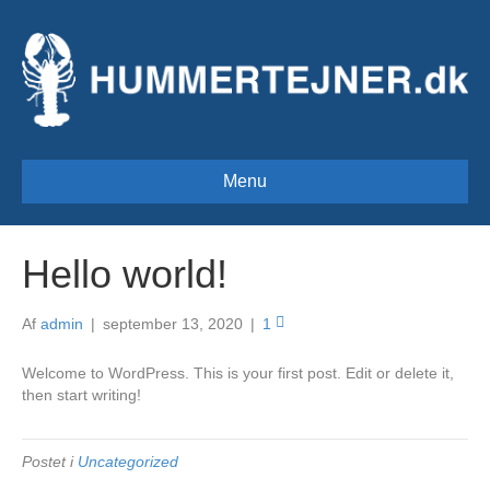
Menu
Hello world!
Af
admin
|
september 13, 2020
|
1
Welcome to WordPress. This is your first post. Edit or delete it,
then start writing!
Postet i
Uncategorized